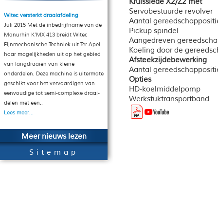
Kruisslede X2/Z2 met
Servobestuurde revolver
Witec versterkt draaiafdeling
Aantal gereedschappositi
Juli 2015 Met de inbedrijfname van de
Pickup spindel
Manurhin K'MX 413 breidt Witec
Aangedreven gereedsch
Fijnmechanische Techniek uit Ter Apel
Koeling door de gereeds
haar mogelijkheden uit op het gebied
Afsteekzijdebewerking
van langdraaien van kleine
Aantal gereedschappositi
onderdelen. Deze machine is uitermate
Opties
geschikt voor het vervaardigen van
HD-koelmiddelpomp
eenvoudige tot semi-complexe draai-
Werkstuktransportband
delen met een..
Lees meer...
Meer nieuws lezen
Sitemap