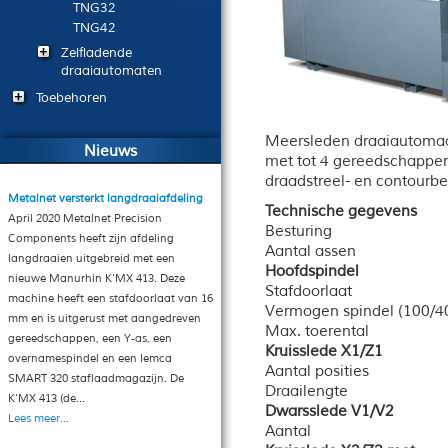
TNG32
TNG42
Zelfladende
draaiautomaten
Toebehoren
Meersleden draaiautomaat
Nieuws
met tot 4 gereedschappen
draadstreel- en contourbe
Metalnet versterkt langdraaiafdeling
Technische gegevens
April 2020 Metalnet Precision
Besturing
Components heeft zijn afdeling
Aantal assen
langdraaien uitgebreid met een
Hoofdspindel
nieuwe Manurhin K'MX 413. Deze
Stafdoorlaat
machine heeft een stafdoorlaat van 16
Vermogen spindel (100/
mm en is uitgerust met aangedreven
Max. toerental
gereedschappen, een Y-as, een
Kruisslede X1/Z1
overnamespindel en een Iemca
Aantal posities
SMART 320 staflaadmagazijn. De
Draailengte
K'MX 413 (de...
Dwarsslede V1/V2
Lees meer...
Aantal