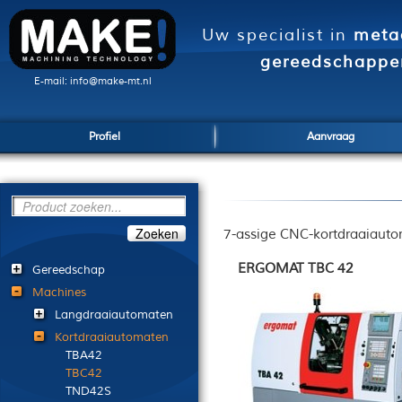
Uw specialist in
meta
gereedschappe
E-mail: info@make-mt.nl
Profiel
Aanvraag
Zoeken
7-assige CNC-kortdraaiauto
ERGOMAT TBC 42
Gereedschap
Machines
Langdraaiautomaten
Kortdraaiautomaten
TBA42
TBC42
TND42S