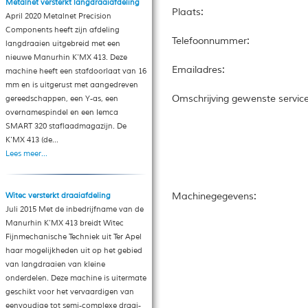
Metalnet versterkt langdraaiafdeling
:
Plaats
April 2020 Metalnet Precision
Components heeft zijn afdeling
:
Telefoonnummer
langdraaien uitgebreid met een
nieuwe Manurhin K'MX 413. Deze
:
Emailadres
machine heeft een stafdoorlaat van 16
mm en is uitgerust met aangedreven
Omschrijving gewenste servic
gereedschappen, een Y-as, een
overnamespindel en een Iemca
SMART 320 staflaadmagazijn. De
K'MX 413 (de...
Lees meer...
:
Witec versterkt draaiafdeling
Machinegegevens
Juli 2015 Met de inbedrijfname van de
Manurhin K'MX 413 breidt Witec
Fijnmechanische Techniek uit Ter Apel
haar mogelijkheden uit op het gebied
van langdraaien van kleine
onderdelen. Deze machine is uitermate
geschikt voor het vervaardigen van
eenvoudige tot semi-complexe draai-