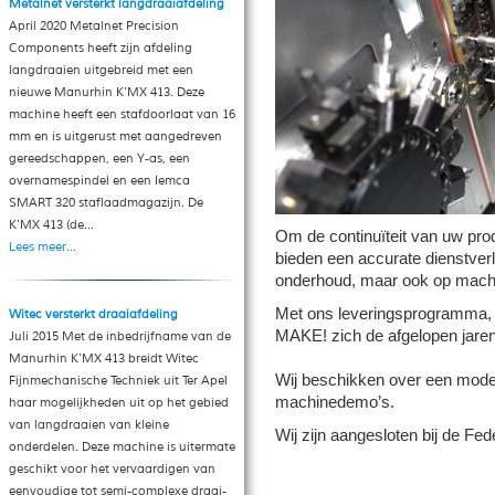
Metalnet versterkt langdraaiafdeling
April 2020 Metalnet Precision
Components heeft zijn afdeling
langdraaien uitgebreid met een
nieuwe Manurhin K'MX 413. Deze
machine heeft een stafdoorlaat van 16
mm en is uitgerust met aangedreven
gereedschappen, een Y-as, een
overnamespindel en een Iemca
SMART 320 staflaadmagazijn. De
K'MX 413 (de...
Om de continuïteit van uw pro
Lees meer...
bieden
een accurate dienstverle
onderhoud, maar ook op machi
Met ons leveringsprogramma, on
Witec versterkt draaiafdeling
MAKE!
zich de afgelopen jare
Juli 2015 Met de inbedrijfname van de
Manurhin K'MX 413 breidt Witec
Wij beschikken over een modern
Fijnmechanische Techniek uit Ter Apel
machinedemo’s.
haar mogelijkheden uit op het gebied
van langdraaien van kleine
Wij zijn aangesloten bij de Fed
onderdelen. Deze machine is uitermate
geschikt voor het vervaardigen van
eenvoudige tot semi-complexe draai-